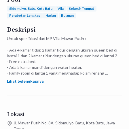
Sidomulyo, Batu, Kota Batu
Vila
Seluruh Tempat
Perabotan Lengkap
Harian
Bulanan
Deskripsi
Untuk spesifikasi dari MP Villa Mawar Putih :

- Ada 4 kamar tidur, 2 kamar tidur dengan ukuran queen bed di 
lantai 1 dan 2 kamar tidur dengan ukuran queen bed di lantai 2.

- Free extra bed.

- Ada 5 kamar mandi dengan water heater.

- Family room di lantai 1 yang menghadap kolam renang 
dilengkapi dengan bean bag.

Lihat Selengkapnya
- Private pool.

- Family room di lantai 2 yang dilengkapi dengan TV

- Dapur yang dilengkapi dengan tools yang lengkap

- Balkon di lantai 2. 

- Dan lain - lain.
Lokasi
Jl. Mawar Putih No. 8A, Sidomulyo, Batu, Kota Batu, Jawa
Timur