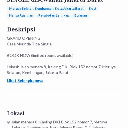
Meruya Selatan, Kembangan, Kota Jakarta Barat
Kost
Hanya Ruangan
Perabotan Lengkap
Bulanan
Deskripsi
GRAND OPENING

Casa Myunda Tipe Single

BOOK NOW (limited rooms available)

Lokasi: Jalan menara 8, Kavling DKI Blok 152 nomor 7, Meruya 
Selatan, Kembangan, Jakarta Barat

Lihat Selengkapnya
*Dekat dengan Puri Indah Mall, Lippo Mall Puri & Green Lake 
City

Ukuran kamar: 

Single : 14m2

Lokasi
Untuk info lebih lanjut dan booking bisa add wa kami di 0813-
Jalan menara 8, Kavling DKI Blok 152 nomor 7, Meruya
2387- 6535.

Selatan, Kembangan, Kota Jakarta Barat, DKI Jakarta