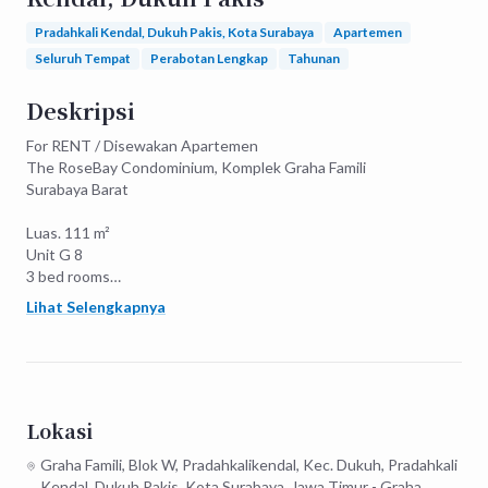
Pradahkali Kendal, Dukuh Pakis, Kota Surabaya
Apartemen
Seluruh Tempat
Perabotan Lengkap
Tahunan
Deskripsi
For RENT / Disewakan Apartemen

The RoseBay Condominium, Komplek Graha Famili 

Surabaya Barat

Luas. 111 m²

Unit G 8

3 bed rooms

2 bath rooms

Lihat Selengkapnya
View Golf view

Hadap utara

Furnish mewah

Harga sewa 250 juta
Lokasi
Graha Famili, Blok W, Pradahkalikendal, Kec. Dukuh, Pradahkali
Kendal, Dukuh Pakis, Kota Surabaya, Jawa Timur - Graha